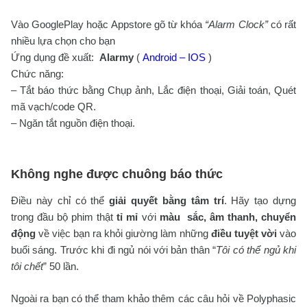
Vào GooglePlay hoặc Appstore gõ từ khóa
“Alarm Clock”
có rất
nhiều lựa chọn cho bạn
Ứng dụng đề xuất:
Alarmy
(
Android
–
IOS
)
Chức năng:
– Tắt báo thức bằng Chụp ảnh, Lắc điện thoại, Giải toán, Quét
mã vạch/code QR.
– Ngăn tắt nguồn điện thoại.
Không nghe được chuông báo thức
Điều này chỉ có thể
giải quyết bằng tâm trí
. Hãy tạo dựng
trong đầu bộ phim thật
tỉ mỉ
với
màu sắc, âm thanh, chuyển
động
về việc bạn ra khỏi giường làm những
điều tuyệt vời
vào
buổi sáng. Trước khi đi ngủ nói với bản thân “
Tôi có thể ngủ khi
tôi chết
” 50 lần.
Ngoài ra bạn có thể tham khảo thêm các câu hỏi về Polyphasic