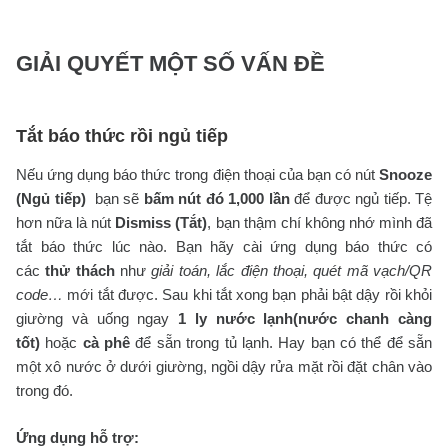
GIẢI QUYẾT MỘT SỐ VẤN ĐỀ
Tắt báo thức rồi ngủ tiếp
Nếu ứng dụng báo thức trong điện thoại của bạn có nút
Snooze
(Ngủ tiếp)
bạn sẽ
bấm nút đó 1,000 lần
để được ngủ tiếp. Tệ
hơn nữa là nút
Dismiss (Tắt)
, bạn thậm chí không nhớ mình đã
tắt báo thức lúc nào. Bạn hãy cài ứng dụng báo thức có
các
thử thách
như
giải toán, lắc điện thoại, quét mã vạch/QR
code…
mới tắt được. Sau khi tắt xong bạn phải bật dậy rồi khỏi
giường và uống ngay
1 ly nước lạnh(nước chanh càng
tốt)
hoặc
cà phê
để sẵn trong tủ lạnh. Hay bạn có thể để sẵn
một xô nước ở dưới giường, ngồi dậy rửa mặt rồi đặt chân vào
trong đó.
Ứng dụng hỗ trợ: