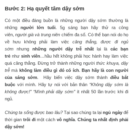
Bước 2: Hạ quyết tâm dậy sớm
Có một điều đáng buồn là những người dậy sớm thường là
những
người lớn tuổi
. 5g sáng bạn hãy thử ra công
viên,
người già và trung niên
chiếm đa số. Có thể bạn nói do họ
về hưu không phải làm việc
căng thẳng, được đi ngủ
sớm
nhưng
những người dậy trễ nhất
lại là
các bạn
trẻ
như
sinh viên
…hầu hết không phải học hành hay làm việc
quá căng thẳng. Đừng trở thành những người
thức khuya, dậy
trễ
mà
không làm điều gì đó có ích
.
Bạn hãy là con người
của sáng sớm
. Hãy biến việc dậy sớm thành
điều bắt
buộc
với mình. Hãy tự nói với bản thân
“Không dậy sớm là
không được!” “Mình phải dậy sớm”
ít nhất 50 lần trước khi đi
ngủ.
Chúng ta sống được bao lâu?
Tại sao chúng ta lại
ngủ ngày
để
thời gian
trôi đi
một cách
vô nghĩa
.
Chúng ta nhất định phải
dậy sớm!