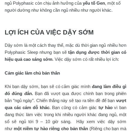
ngủ Polyphasic còn chịu ảnh hưởng của
yếu tố Gen
, một số
người dường như không cần ngủ nhiều như người khác.
LỢI ÍCH CỦA VIỆC DẬY SỚM
Dậy sớm là một cách thay thế, mặc dù thời gian ngủ nhiều hơn
Polyphasic Sleep nhưng bạn sẽ
tận dụng được thời gian có
hiệu quả cao sáng sớm
. Việc dậy sớm có rất nhiều lợi ích:
Cảm giác làm chủ bản thân
Khi bạn dậy sớm, bạn sẽ có cảm giác mình
đang làm điều gì
đó đúng đắn.
Bạn đã vượt qua được chính bạn trong phiên
bản “ngủ ngày”. Chiến thắng này sẽ tạo ra tiền đề để bạn
vượt
qua các cám dỗ khác
. Bạn cũng có cảm giác
tự hào
vì ban
đang thức làm việc trong khi nhiều người khác đang ngủ, một
số sẽ ngủ tới 9 – 10 giờ sáng. Hãy xem việc dậy sớm
như
một niềm tự hào riêng cho bản thân
(Riêng cho bạn mà