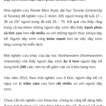
Nhà nghiên cứu Renée Bliss thuộc đại học Toronto (University
of Toronto) đã nghiên cứu 2 nhóm: 435 người trong độ tuổi 17 –
38 và 297 người trong độ tuổi 59 – 79. Kết quả cho thấy rằng
trong cả hai nhóm những người dậy sớm đều thấy
hạnh phúc
và tích cực
hơn
rất nhiều
so với những người thức khuya dậy
trễ. Người dậy sớm cũng
khỏe mạnh
hơn do việc dậy sớm
tăng cường hệ miễn dịch.
Một nghiên cứu khác của đại học Northwestern (Northwestern
University) cho thấy người dậy sớm
ăn ít hơn
người dậy trễ
trung bình
248
calo, nên họ dễ giảm cân và ít béo bụng hơn.
Vào năm 2013, theo một nghiên cứu ở Đức người dậy trễ có
nguy cơ bị
trầm cảm
cao hơn
rất nhiều
so với người dậy
sớm.
Chưa cần tới nghiên cứu khoa học chúng ta cũng dễ dàng hiểu
được ảnh hưởng của việc thức khuya dậy trễ. Bạn sẽ rất mệt