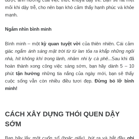
mỏi khi dậy trễ, cho nên bạn khó cảm thấy hạnh phúc và khỏe
mạnh.
Ngắm nhìn bình minh
Bình minh – một
kỳ quan tuyệt vời
của thiên nhiên. Cái cảm
giác
ngắm ánh sáng mặt trời từ từ lan tỏa ra khắp những ngôi
nhà, hít không khí trong lành, nhâm nhi ly cà phê..
.Sau khi đã
hoàn thành xong công việc sáng sớm, bạn hãy dành 5 – 10
phút
tận hưởng
những tia nắng của ngày mới, bạn sẽ thấy
cuộc sống vẫn còn nhiều điều tươi đẹp.
Đừng bỏ lỡ bình
minh!
CÁCH XÂY DỰNG THÓI QUEN DẬY
SỚM
Bạn hãy lấy một
cuốn sổ (hoặc giấy), bút
ra và bắt đầu
ghi