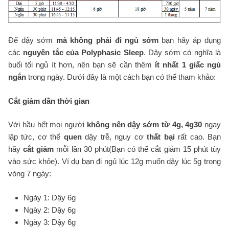
Để dậy sớm
mà không phải đi ngủ sớm
bạn hãy áp dụng
các
nguyên tắc của Polyphasic Sleep
. Dậy sớm có nghĩa là
buổi tối ngủ ít hơn, nên bạn sẽ cần thêm
ít nhất 1 giấc ngủ
ngắn
trong ngày. Dưới đây là một cách bạn có thể tham khảo:
Cắt giảm dần thời gian
Với hầu hết mọi người
không nên dậy sớm từ 4g, 4g30
ngay
lập tức, cơ thể
quen
dậy trễ, nguy cơ
thất bại
rất cao. Bạn
hãy
cắt giảm
mỗi lần 30 phút(Bạn có thể cắt giảm 15 phút tùy
vào sức khỏe). Ví dụ bạn đi ngủ lúc 12g muốn dậy lúc 5g trong
vòng 7 ngày:
Ngày 1: Dậy 6g
Ngày 2: Dậy 6g
Ngày 3: Dậy 6g