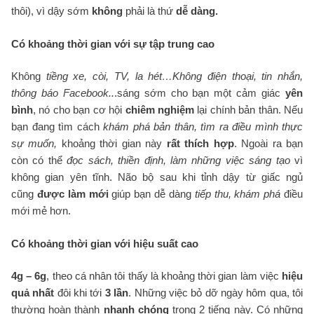
thôi), vì dậy sớm
không
phải là thứ
dễ dàng.
Có khoảng thời gian với sự tập trung cao
Không
tiềng xe, còi, TV, la hét…Không điện thoại, tin nhắn,
thông báo Facebook..
.sáng sớm cho bạn một cảm giác
yên
bình
, nó cho bạn cơ hội
chiêm nghiệm
lại chính bản thân. Nếu
bạn đang tìm cách
khám phá bản thân, tìm ra điều mình thực
sự muốn,
khoảng thời gian này
rất thích hợp
. Ngoài ra bạn
còn có thể
đọc sách, thiền định, làm những việc sáng tạo
vì
không gian yên tĩnh. Não bộ sau khi tỉnh dậy từ giấc ngủ
cũng
được làm mới
giúp bạn dễ dàng
tiếp thu, khám phá
điều
mới mẻ hơn.
Có khoảng thời gian với hiệu suất cao
4g – 6g
, theo cá nhân tôi thấy là khoảng thời gian làm việc
hiệu
quả nhất
đôi khi tới
3 lần
. Những việc bỏ dỡ ngày hôm qua, tôi
thường hoàn thành
nhanh chóng
trong 2 tiếng này. Có những