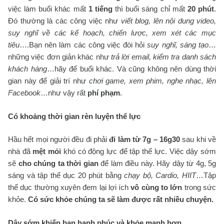
việc làm buổi khác mất
1 tiếng
thì buổi sáng chỉ mất
20 phút
.
Đó thường là các công việc như
viết blog, lên nội dung video,
suy nghĩ về các kế hoạch, chiến lược, xem xét các mục
tiêu
….Bạn nên làm các công việc đòi hỏi
suy nghĩ, sáng tạo
…
những việc đơn giản khác như
trả lời email, kiểm tra danh sách
khách hàng
…hãy để buổi khác. Và cũng không nên dùng thời
gian này để giải trí như
chơi game, xem phim, nghe nhạc, lên
Facebook
…như vậy rất
phí phạm
.
Có khoảng thời gian rèn luyện thể lực
Hầu hết mọi người đều đi phải
đi làm từ 7g – 16g30
sau khi về
nhà đã
mệt mỏi
khó có động lực để tập thể lực. Việc dậy sớm
sẽ
cho chúng ta thời gian
để làm điều này. Hãy dậy từ 4g, 5g
sáng và tập thể dục 20 phút bằng
chạy bộ, Cardio, HIIT
…Tập
thể dục thường xuyên đem lại lợi ích
vô cùng to lớn
trong sức
khỏe.
Có sức khỏe chúng ta sẽ làm được rất nhiều chuyện.
Dậy sớm khiến bạn hạnh phúc và khỏe mạnh hơn