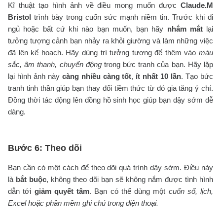
Kĩ thuật tạo hình ảnh về điều mong muốn được
Claude.M
Bristol
trình bày trong cuốn sức mạnh niềm tin. Trước khi đi
ngủ hoặc bất cứ khi nào bạn muốn, bạn hãy
nhắm mắt
lại
tưởng tượng cảnh bạn nhảy ra khỏi giường và làm những việc
đã lên kế hoạch. Hãy dùng trí tưởng tượng để thêm vào
màu
sắc, âm thanh, chuyển động
trong bức tranh của bạn. Hãy lặp
lại hình ảnh này
càng nhiều càng tốt
,
ít nhất 10 lần
. Tạo bức
tranh tinh thần giúp bạn thay đổi tiềm thức từ đó gia tăng ý chí.
Đồng thời tác động lên đồng hồ sinh học giúp bạn dậy sớm dễ
dàng.
Bước 6: Theo dõi
Bạn cần có một cách để theo dõi quá trình dậy sớm. Điều này
là
bắt buộc
, không theo dõi bạn sẽ không nắm được tình hình
dẫn tới
giảm quyết tâm
. Bạn có thể dùng một
cuốn sổ, lịch,
Excel hoặc phần mềm ghi chú trong điện thoại.