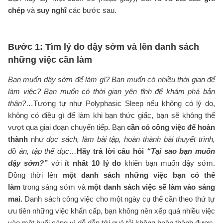
chép
và
suy nghĩ
các bước sau.
Bước 1: Tìm lý do dậy sớm và lên danh sách
những việc cần làm
Bạn muốn dậy sớm để làm gì? Bạn muốn có nhiều thời gian để
làm việc? Bạn muốn có thời gian yên tĩnh để khám phá bản
thân?
…Tương tự như Polyphasic Sleep nếu không có lý do,
không có điều gì để làm khi bạn thức giấc, bạn sẽ không thể
vượt qua giai đoạn chuyển tiếp. Bạn
cần có công việc để hoàn
thành
như
đọc sách, làm bài tập, hoàn thành bài thuyết trình,
đồ án, tập thể dục…
Hãy trả lời câu hỏi
“Tại sao bạn muốn
dậy sớm?”
với
ít nhất 10 lý do
khiến bạn muốn dậy sớm.
Đồng thời lên
một danh sách những việc bạn có thể
làm
trong sáng sớm và
một danh sách việc sẽ làm vào sáng
mai.
Danh sách công việc cho một ngày cụ thể cần theo thứ tự
ưu tiên những việc khẩn cấp, bạn không nên xếp quá nhiều việc
vào một buổi sáng vì dễ dẫn tới quá tải không hoàn thành được.