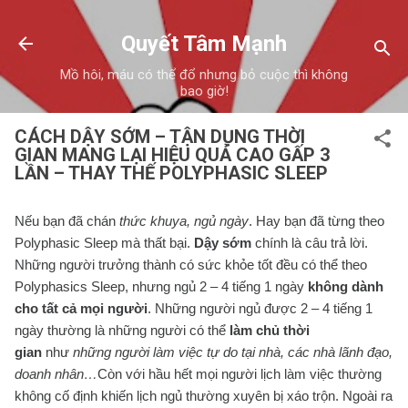
Chuyển đến nội dung chính
Quyết Tâm Mạnh
Mồ hôi, máu có thể đổ nhưng bỏ cuộc thì không
bao giờ!
CÁCH DẬY SỚM – TẬN DỤNG THỜI
GIAN MANG LẠI HIỆU QUẢ CAO GẤP 3
LẦN – THAY THẾ POLYPHASIC SLEEP
Nếu bạn đã chán
thức khuya, ngủ ngày
. Hay bạn đã từng theo
Polyphasic Sleep mà thất bại.
Dậy sớm
chính là câu trả lời.
Những người trưởng thành có sức khỏe tốt đều có thể theo
Polyphasics Sleep, nhưng ngủ 2 – 4 tiếng 1 ngày
không dành
cho tất cả mọi người
. Những người ngủ được 2 – 4 tiếng 1
ngày thường là những người có thể
làm chủ thời
gian
như
những người làm việc tự do tại nhà, các nhà lãnh đạo,
doanh nhân
…
Còn với hầu hết mọi người lịch làm việc thường
không cố định khiến lịch ngủ thường xuyên bị xáo trộn. Ngoài ra