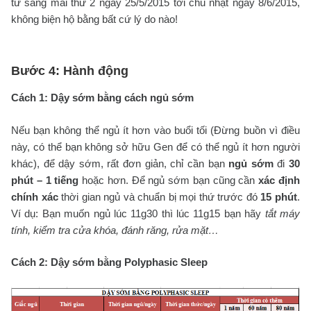
từ sáng mai thứ 2 ngày 25/5/2015 tới chủ nhật ngày 8/6/2015,
không biện hộ bằng bất cứ lý do nào!
Bước 4: Hành động
Cách 1: Dậy sớm bằng cách ngủ sớm
Nếu bạn không thể ngủ ít hơn vào buổi tối (Đừng buồn vì điều
này, có thể bạn không sở hữu Gen để có thể ngủ ít hơn người
khác), để dậy sớm, rất đơn giản, chỉ cần bạn
ngủ sớm
đi
30
phút – 1 tiếng
hoặc hơn. Để ngủ sớm bạn cũng cần
xác định
chính xác
thời gian ngủ và chuẩn bị mọi thứ trước đó
15 phút
.
Ví dụ: Bạn muốn ngủ lúc 11g30 thì lúc 11g15 bạn hãy
tắt máy
tính, kiểm tra cửa khóa, đánh răng, rửa mặt…
Cách 2: Dậy sớm bằng Polyphasic Sleep