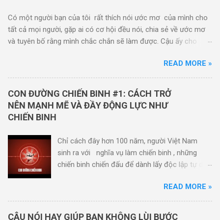
Có một người bạn của tôi rất thích nói ước mơ của mình cho
tất cả mọi người, gặp ai có cơ hội đều nói, chia sẻ về ước mơ
và tuyên bố rằng mình chắc chắn sẽ làm được. Cậu ấy cho
rằng nói hết người này tới người khác rồi sẽ có một người
READ MORE »
cùng chung chí hướng và như vậy cũng để củng cố quyết tâm.
Nhưng cậu ấy không nhận ra rằng có những người chẳng thèm
muốn nghe , phải ngồi chịu đựng vì không muốn làm cậu ta
CON ĐƯỜNG CHIẾN BINH #1: CÁCH TRỞ
mất lòng. Đồng thời cũng có những người nói xấu sau lưng vì
NÊN MẠNH MẼ VÀ ĐẦY ĐỘNG LỰC NHƯ
cho rằng cậu ấy là một tên “ nói nhiều nhưng làm thì không
CHIẾN BINH
được bao nhiêu” vì tới giờ này cậu ấy vẫn chưa làm được
những gì mình nói. Trong cuốn sách Sức mạnh niềm tin ở
Chỉ cách đây hơn 100 năm, người Việt Nam
trang 148-149. Tác giả Claude M. Bristol cũng bày tỏ quan
sinh ra với nghĩa vụ làm chiến binh , những
điểm “ không nên nói về ước mơ” : “Tôi muốn nhấn mạnh rằng
chiến binh chiến đấu để dành lấy độc lập tự do
các bạn đừng nói với ai về những gì bạn viết trên những mẫu
cho tổ quốc. Ở tuổi 17, 18 họ đã cầm súng và
giấy như thế (mẫu giấy ghi ước mơ tác giả đề cậ...
READ MORE »
đối mặt với cái chết . Khi hòa bình được tái lập,
thời gian trôi qua cuộc sống trở nên dễ dàng
hơn, chúng ta dường như đã quên đi nghĩa vụ
CÂU NÓI HAY GIÚP BẠN KHÔNG LÙI BƯỚC