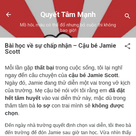
Chuyển đến nội dung chính
Quyết Tâm Mạnh
Mồ hôi, máu có thể đổ nhưng bỏ cuộc thì không
bao giờ!
Bài học về sự chấp nhận – Cậu bé Jamie
Scott
Mỗi lần gặp
thất bại
trong cuộc sống, tôi lại nghĩ
ngay đến câu chuyện của
cậu bé Jamie Scott
.
Ngày đó, Jamie đang thử diễn một vai trong vở kịch
của trường. Mẹ cậu bé nói với tôi rằng em
đã đặt
hết tâm huyết
vào vai diễn thử này, mặc dù trong
thâm tâm bà
lo sợ
con trai mình sẽ
không được
chọn
.
Đến ngày nhà trường quyết định chọn vai diễn, tôi theo bà
đến trường để đón Jamie sau giờ tan học. Vừa nhìn thấy