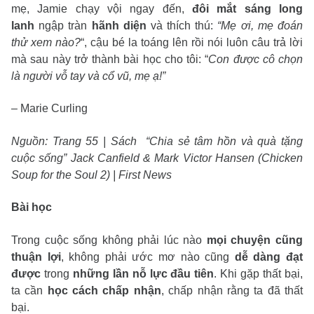
mẹ, Jamie chạy vội ngay đến,
đôi mắt sáng long
lanh
ngập tràn
hãnh diện
và thích thú:
“Mẹ ơi, mẹ đoán
thử xem nào?
“, cậu bé la toáng lên rồi nói luôn câu trả lời
mà sau này trở thành bài học cho tôi: “
Con được cô chọn
là người vỗ tay và cổ vũ, mẹ ạ!”
– Marie Curling
Nguồn: Trang 55 | Sách “Chia sẻ tâm hồn và quà tặng
cuộc sống” Jack Canfield & Mark Victor Hansen (Chicken
Soup for the Soul 2) | First News
Bài học
Trong cuộc sống không phải lúc nào
mọi chuyện cũng
thuận lợi
, không phải ước mơ nào cũng
dễ dàng đạt
được
trong
những lần nỗ lực đầu tiên
. Khi gặp thất bại,
ta cần
học cách chấp nhận
, chấp nhận rằng ta đã thất
bại.